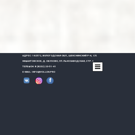
АДРЕС: 162572, ВОЛОГОДСКАЯ ОБЛ., ШЕКСНИНСКИЙ Р-Н, СП.
НИФАНТОВСКОЕ, Д. ОБУХОВО, УЛ. ЛЬНОЗАВОДСКАЯ, СТР. 1
ТЕЛЕФОН: 8 (8202) 20-51-41
E-MAIL: INFO@VOLLEN.PRO