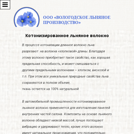
ООО «ВОЛОГОДСКОЕ ЛЬНЯНОЕ
ПРОИЗВОДСТВО»
Котонизированное льняное волокно
В процессе котонизации длинное волокно льна
разрезают на волокна «хлопковой» длины. Благодаря
этому волокно приобретает такое свойство, как хорошая
прядильная способность, и может смешиваться с
другими прядильными волокнами – хлопком, вискозой и
т.п. При этом все уникальные природные свойства льна
сохраняются в полном объеме,
ткань остается на 100% натуральной.
В автомобильной промышленности котонизированное
льняное волокно применяется для изготовления панелей
внутренних частей салона. Композиты на основе льняного
волокна обладают низкой массой, лучше поглощают
вибрацию и удерживают тепло, кроме этого волокно
имеет натуральное происхождения, что положительно